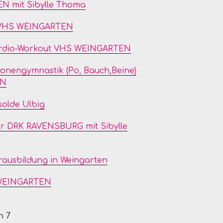
N mit Sibylle Thoma
 VHS WEINGARTEN
Cardio-Workout VHS WEINGARTEN
zonengymnastik (Po, Bauch,Beine)
EN
solde Ulbig
er DRK RAVENSBURG mit Sibylle
rausbildung in Weingarten
 WEINGARTEN
n 7