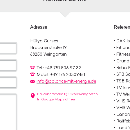
Adresse
Refere
Hülya Gürses
• DAK I
Brucknerstraße 19
• Fit u
88250 Weingarten
• Fitne
• Grund
• Reha K
Tel.: +49 751 506 97 32
• STB S
Mobil: +49 176 20509481
• TSB R
info@balance-mit-energie.de
• TV Isn
Brucknerstraße 19, 88250 Weingarten
• TV We
In Google Maps öffnen
• VHS 
• VHS W
• Landr
• Raiff
• Land