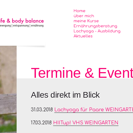
Nav
über
Home
über mich
meine Kurse
Ernährungsberatung
Lachyoga - Ausbildung
Aktuelles
n
n
gen
gen
Termine & Even
Alles direkt im Blick
31.03.2018
Lachyoga für Paare WEINGAR
17.03.2018
HIITup! VHS WEINGARTEN