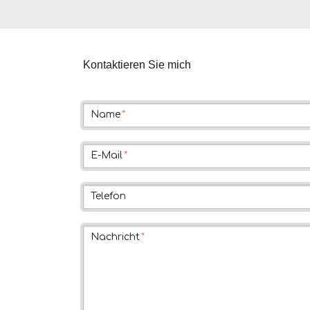
Kontaktieren Sie mich
Pflichtfeld
Name
*
Pflichtfeld
E-Mail
*
Telefon
Pflichtfeld
Nachricht
*