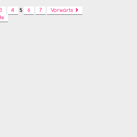
3
4
5
6
7
Vorwärts
de