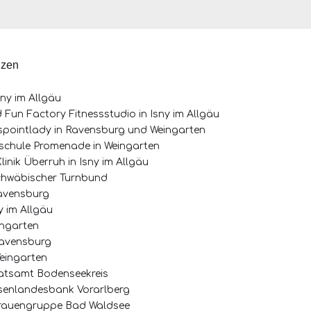
nzen
sny im Allgäu
nd Fun Factory Fitnessstudio in Isny im Allgäu
sspointlady in Ravensburg und Weingarten
schule Promenade in Weingarten
linik Überruh in Isny im Allgäu
chwäbischer Turnbund
avensburg
y im Allgäu
ingarten
Ravensburg
eingarten
atsamt Bodenseekreis
eisenlandesbank Vorarlberg
frauengruppe Bad Waldsee