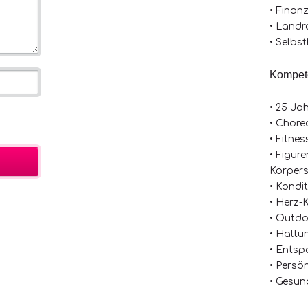
• Finan
• Land
• Selbs
Kompet
• 25 Ja
• Chore
• Fitnes
• Figure
Körpers
• Kondi
• Herz-K
• Outdo
• Haltu
• Entsp
• Persö
• Gesun