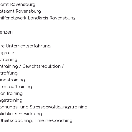
zamt Ravensburg
ratsamt Ravensburg
thilfenetzwerk Landkreis Ravensburg
enzen
hre Unterrichtserfahrung
ografie
straining
ntraining / Gewichtsreduktion /
traffung
tionstraining
reislauftraining
or Training
ngstraining
annungs- und Stressbewältigungstraining
nlichkeitsentwicklung
dheitscoaching, Timeline-Coaching